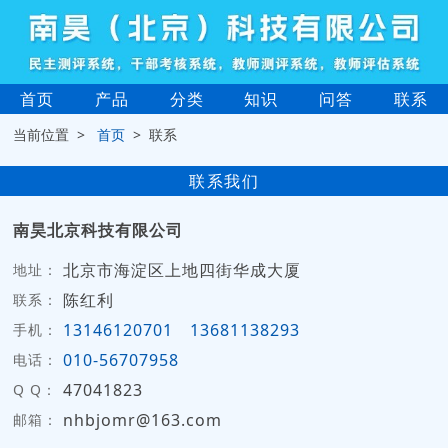
首页
产品
分类
知识
问答
联系
当前位置 >
首页
> 联系
联系我们
南昊北京科技有限公司
北京市海淀区上地四街华成大厦
地址：
陈红利
联系：
13146120701
13681138293
手机：
010-56707958
电话：
47041823
Q Q：
nhbjomr@163.com
邮箱：